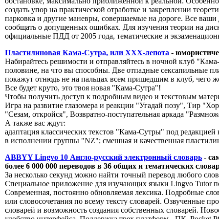
обстановке, максимально приближенной к реальной. Особенно
создать упор на практической отработке и закреплении теорети
парковка и другие маневры, совершаемые на дороге. Все ваши
сообщать о допущенных ошибках. Для изучения теории на дис
официальные ПДД от 2005 года, тематические и экзаменацион
Пластилиновая Кама-Сутра, или XXX-лепота
- юмористиче
Набирайтесь решимости и отправляйтесь в ночной клуб "Кама-С
половине, на что вы способны. Две отпадные сексапильные пл
покажут отнюдь не на пальцах всем пришедшим в клуб, чего же
Все будет круто, это твоя новая "Кама-Сутра"!
Чтобы получить доступ к подробным видео и текстовым матери
Игра на развитие глазомера и реакции "Угадай позу", Тир "Х
"Сезам, откройся", Возвратно-поступательная аркада "Размно
А также вас ждут:
адаптация классических текстов "Кама-Сутры" под редакцией
в исполнении группы "NZ"; смешная и качественная пластили
ABBYY Lingvo 10 Англо-русский электронный словарь
- са
более 6 000 000 переводов в 36 общих и тематических слова
За несколько секунд можно найти точный перевод любого слова
Cпециальное приложение для изучающих языки Lingvo Tutor п
Современная, постоянно обновляемая лексика. Подробные сл
или словосочетания по всему тексту словарей. Озвученные п
словарей и возможность создания собственных словарей. Ново
удобство интерфейса. Поддержка трех платформ - ПК, Pocket 