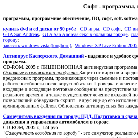
Софт - программы, 
программы, программное обеспечение, ПО, софт, soft, softwa
купить dvd и cd диски от 50 руб.:
CD игры
,
CD софт
,
CD ви
GTA San Andreas
,
GTA San Andreas секс в большом городе
,
пл
городу
;
заказать windows vista (longhorn)
,
Windows XP Live Edition 2005
Антивирус Касперского. Домашний
- надежное и удобное с
программ.
CD-ROM, 2005 г. ЛИЦЕНЗИОННАЯ антивирусная программа В
Основные возможности продукта:
Защита от вирусов и вред
вредоносных программ, проникающих через съемные и постоя
работоспособности после вирусной атаки. Проверка и лечение
входящие и исходящие почтовые сообщения на присутствие ви
реального времени, а также осуществляет лечение входящей п
позволяющий обнаружить скрипт - вирус еще до его исполнен
архивированных файлов. Обновления антивирусных баз каждый
Самоучитель вождения по городу: ПДД. Подготовка и сдача
движения и управлению автомобилем в городе.
CD-ROM, 2005 г., 124 руб
"Самоучитель вождения по городу"
- это симулятор реального